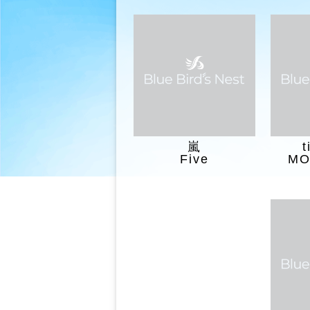
嵐
t
Five
MO