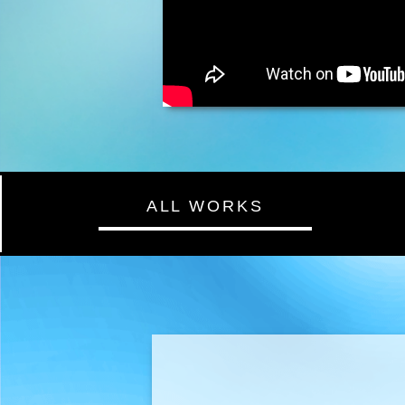
IKARI
作曲
ALL WORKS