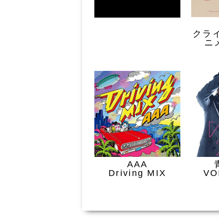
クラ
ニ
AAA
Driving MIX
VO