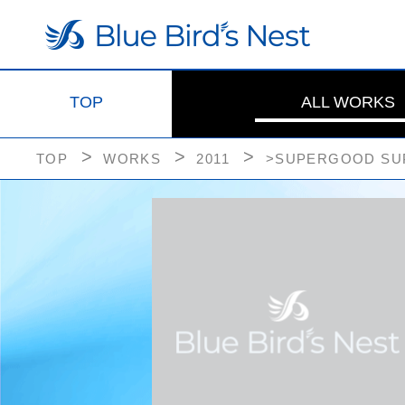
TOP
ALL WORKS
TOP
WORKS
2011
>SUPERGOOD SU