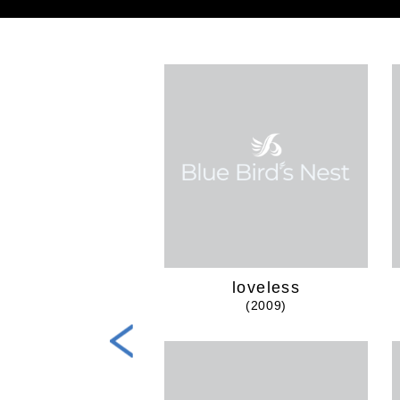
NLEASHED
loveless
(2018)
(2009)