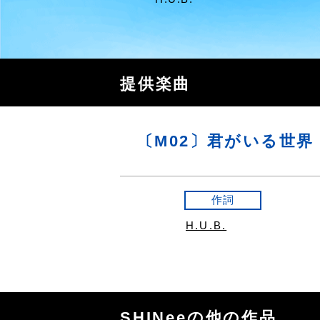
提供楽曲
〔M02〕君がいる世界
作詞
H.U.B.
SHINeeの他の作品