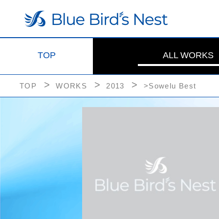
TOP
ALL WORKS
TOP
WORKS
2013
>Sowelu Best