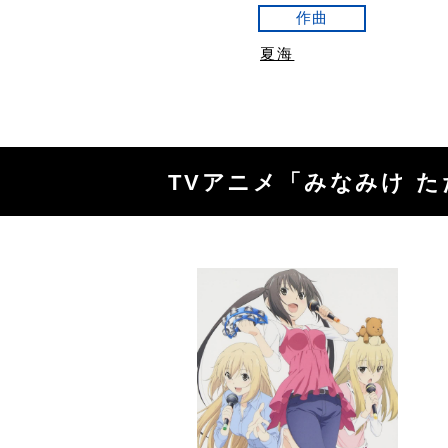
作曲
夏海
TVアニメ「みなみけ 