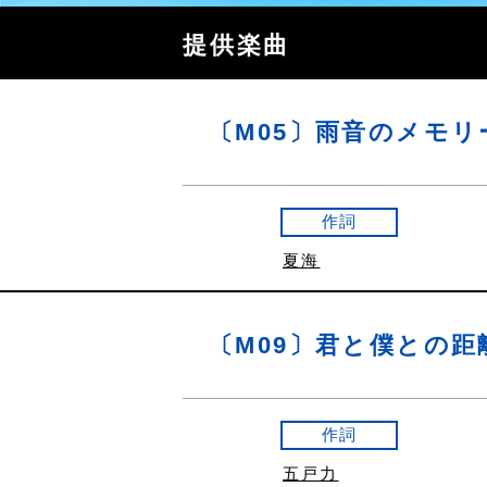
提供楽曲
〔M05〕雨音のメモリ
作詞
夏海
〔M09〕君と僕との距
作詞
五戸力