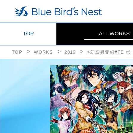
TOP
ALL WORKS
TOP
WORKS
2016
>幻影異聞録#FE 