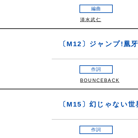
編曲
清水武仁
〔M12〕ジャンプ!凰牙!
作詞
BOUNCEBACK
〔M15〕幻じゃない世
作詞