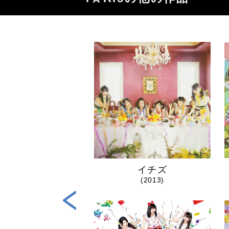
hAnnivers...
イチズ
(2022)
(2013)