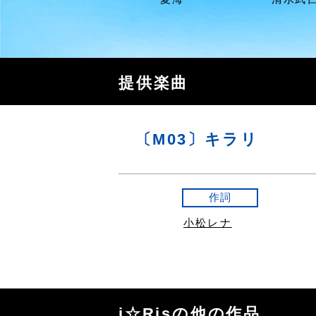
提供楽曲
〔M03〕キラリ
作詞
小松レナ
i☆Risの他の作品