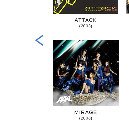
DOME TOU...
ATTACK
(2022)
(2005)
MIRAGE
(2008)