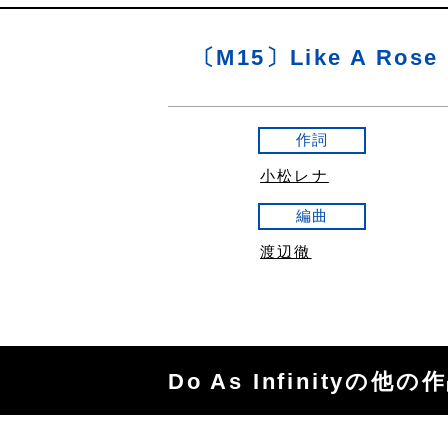
〔M15〕Like A Rose
作詞
小松レナ
編曲
渡辺徹
Do As Infinityの他の