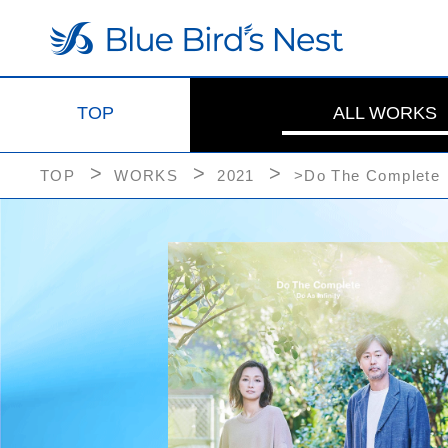
TOP
ALL WORKS
TOP
WORKS
2021
>Do The Complete