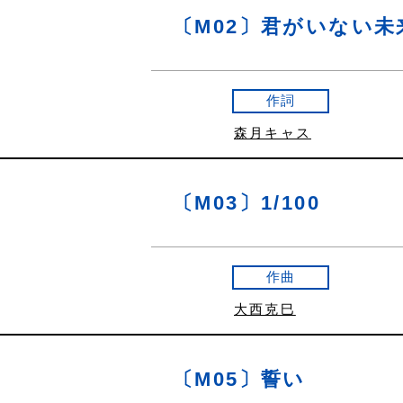
〔M02〕君がいない未
作詞
森月キャス
〔M03〕1/100
作曲
大西克巳
〔M05〕誓い