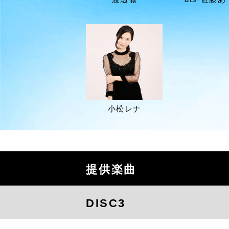
小松レナ
提供楽曲
DISC3