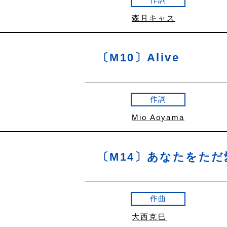
森月キャス
〔M10〕Alive
作詞
Mio Aoyama
〔M14〕あなたをた
作曲
大西克巳