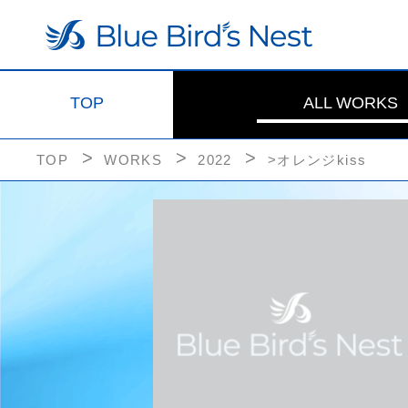
TOP
ALL WORKS
TOP
WORKS
2022
>オレンジkiss