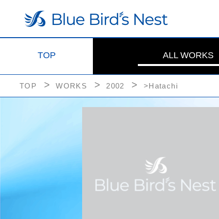
TOP
ALL WORKS
TOP
WORKS
2002
>Hatachi