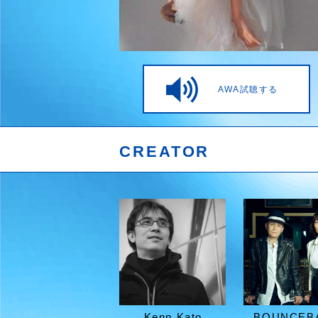
AWA試聴する
CREATOR
Kenn Kato
BOUNCEB