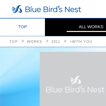
TOP
ALL WORKS
TOP
WORKS
2011
>WITH YOU