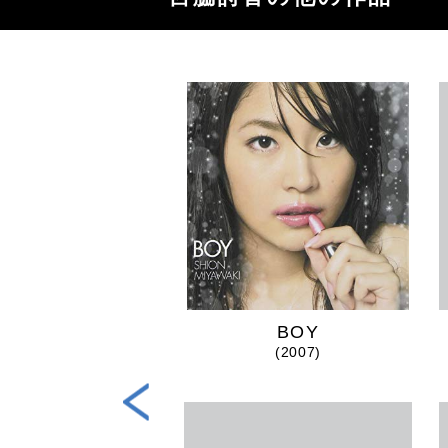
E THE HAPPY
BOY
(2016)
(2007)