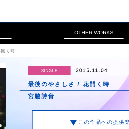
OTHER WORKS
花開く時
2015.11.04
SINGLE
最後のやさしさ / 花開く時
宮脇詩音
この作品への提供