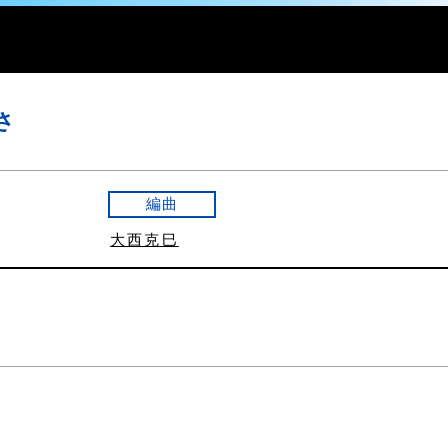
さ
編曲
大西克巳