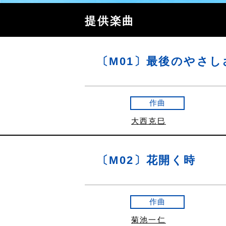
提供楽曲
〔M01〕最後のやさし
作曲
大西克巳
〔M02〕花開く時
作曲
菊池一仁