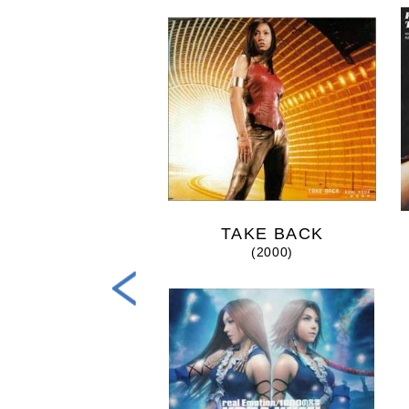
steR [MY ...
TAKE BACK
(2020)
(2000)