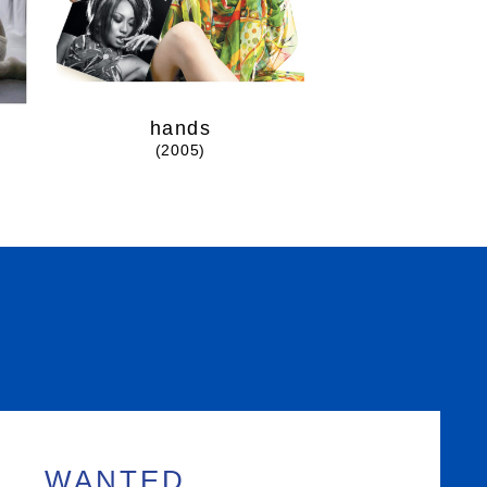
hands
you
(2005)
(2005
WANTED