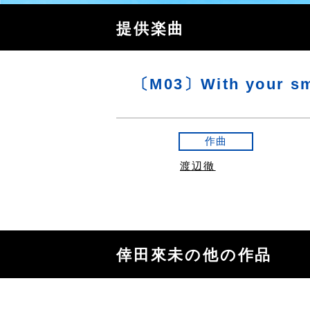
提供楽曲
〔M03〕With your sm
作曲
渡辺徹
倖田來未の他の作品