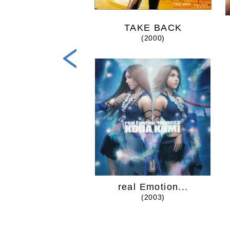
steR [MY ...
TAKE BACK
(2020)
(2000)
heart
real Emotion...
(2022)
(2003)