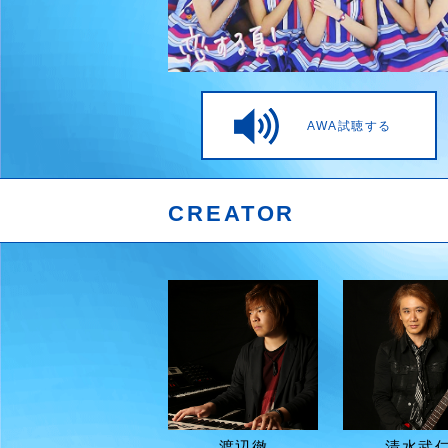
AWA試聴する
CREATOR
渡辺徹
清水武