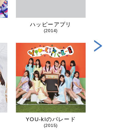
ハッピーアプリ
マジカル
(2014)
(2015
YOU-kIのパレード
鏡の中のパラ
(2015)
(2016