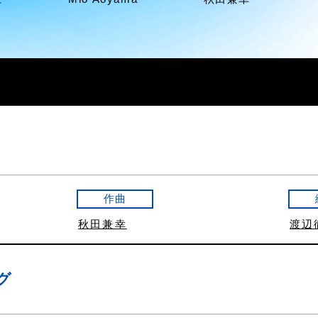
作曲
秋田兼幸
渡辺
グ