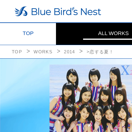
TOP
ALL WORKS
TOP
WORKS
2014
>恋する夏！