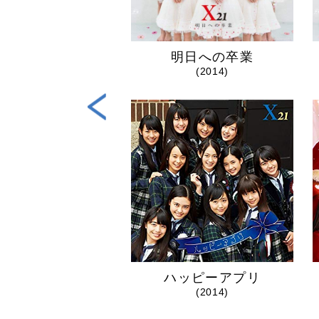
スティニー
明日への卒業
(2018)
(2014)
ハッピーアプリ
(2014)