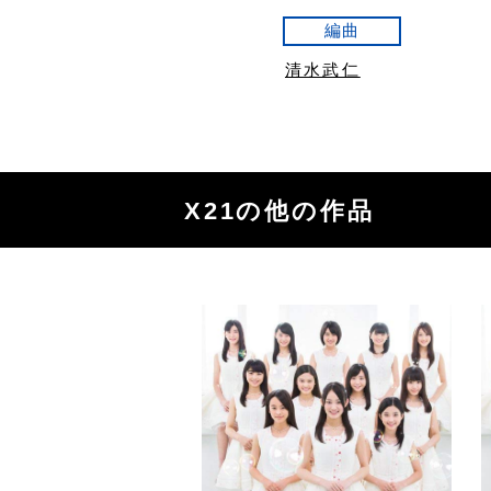
編曲
清水武仁
X21の他の作品