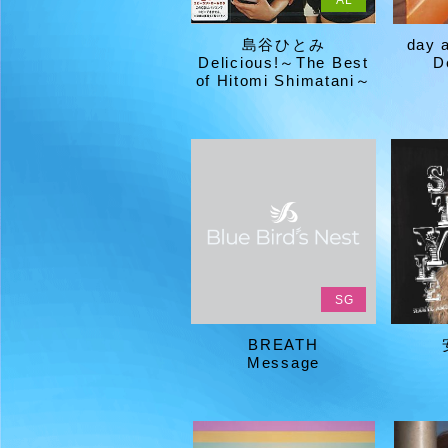
AL
島谷ひとみ
day 
Delicious!～The Best
D
of Hitomi Shimatani～
SG
BREATH
Message