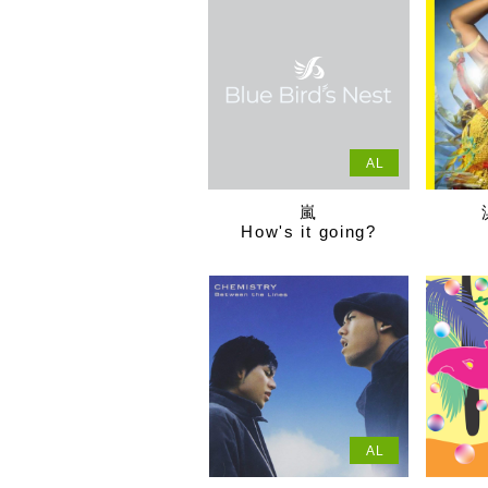
AL
嵐
How's it going?
AL