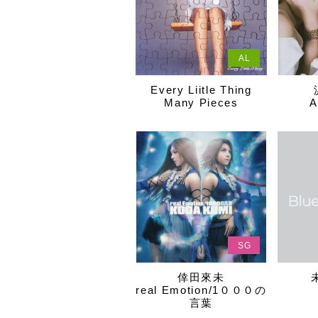
AL
Every Liitle Thing
Many Pieces
A
SG
倖田來未
real Emotion/1０００の
言葉