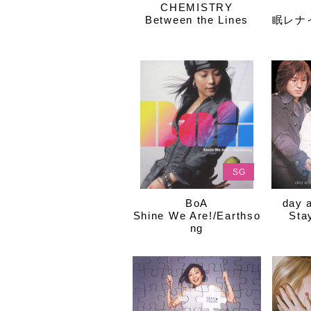
CHEMISTRY
Between the Lines
眠レナ
SG
BoA
day 
Shine We Are!/Earthso
Sta
ng