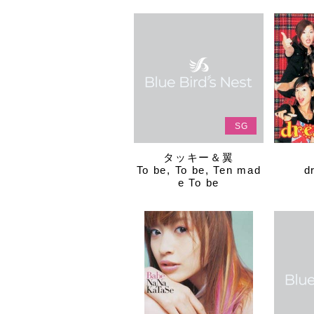
SG
タッキー＆翼
To be, To be, Ten mad
d
e To be