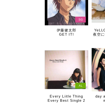
SG
伊藤健太郎
YeLL
GET IT!
夜空に咲
AL
Every Liitle Thing
day 
Every Best Single 2