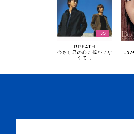
SG
BREATH
今もし君の心に僕がいな
Lo
くても