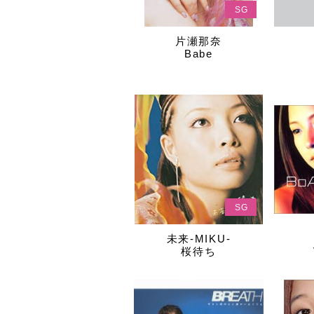
SG
片瀬那奈
Babe
SG
未来-MIKU-
桜待ち