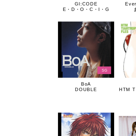
GI:CODE
Ever
E・D・O・C・I・G
SG
BoA
DOUBLE
HTM T