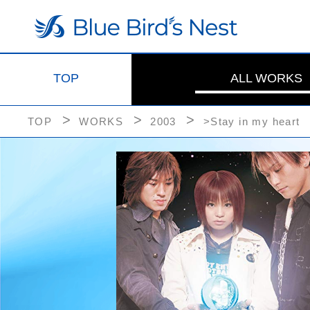
TOP
ALL WORKS
TOP
WORKS
2003
>Stay in my heart