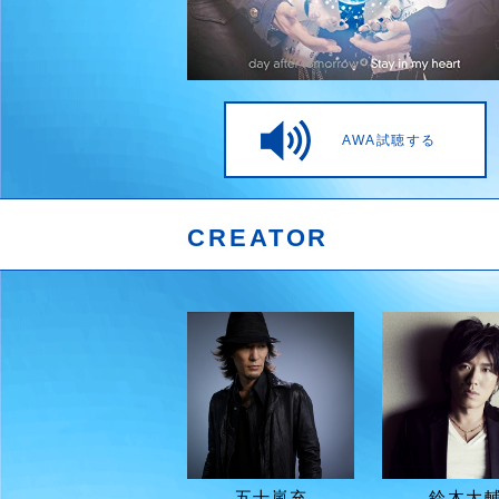
AWA試聴する
CREATOR
五十嵐充
鈴木大