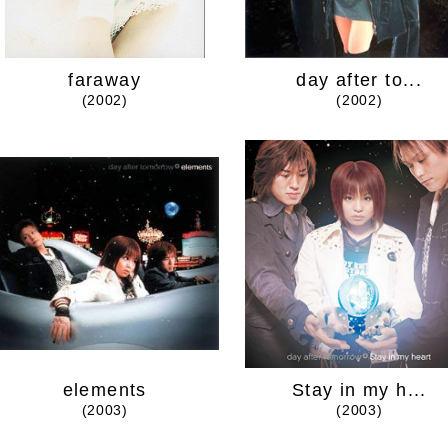
faraway
day after to...
(2002)
(2002)
elements
Stay in my h...
(2003)
(2003)