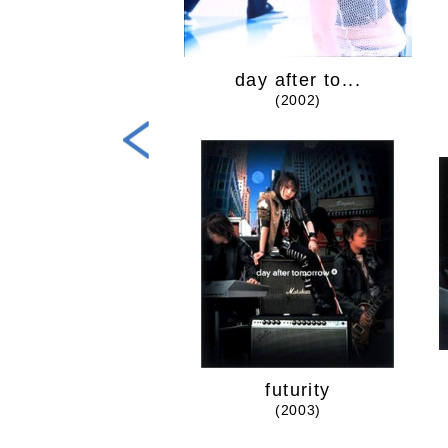
mplete Best
day after to...
(2005)
(2002)
futurity
(2003)