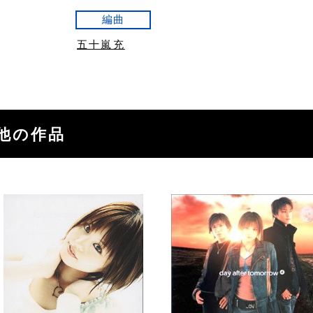
編曲
五十嵐充
wの他の作品