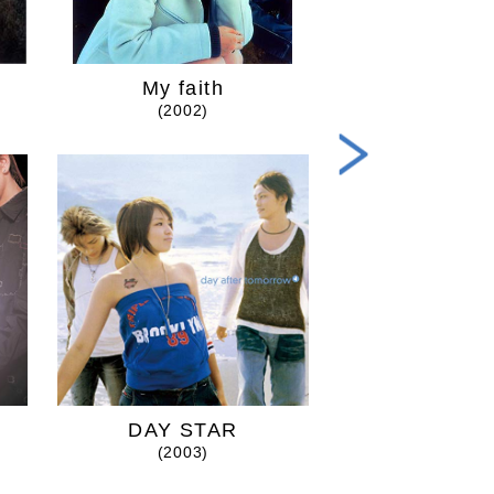
My faith
イタズラな
(2002)
(2003
DAY STAR
primary c
(2003)
(2004