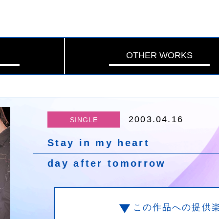
OTHER WORKS
2003.04.16
SINGLE
Stay in my heart
day after tomorrow
この作品への提供