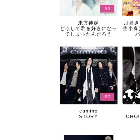
SG
東方神起
月島きら
どうして君を好きになっ
住小春
てしまったんだろう
SG
camino
STORY
CHOI