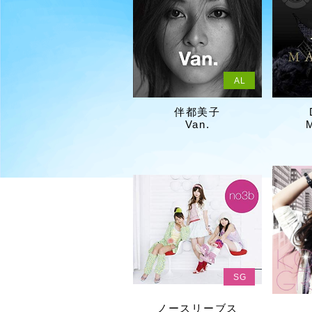
AL
伴都美子
Van.
SG
ノースリーブス