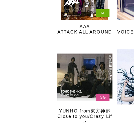
AL
AAA
ATTACK ALL AROUND
VOICE
SG
YUNHO from東方神起
Close to you/Crazy Lif
e