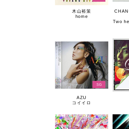
木山裕策
CHAN
home
Two h
SG
AZU
コイイロ