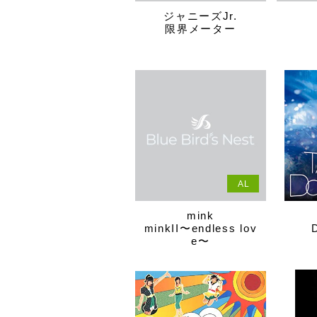
ジャニーズJr.
限界メーター
AL
mink
minkII〜endless lov
e〜