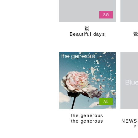
SG
嵐
Beautiful days
AL
the generous
the generous
NEWS
Y