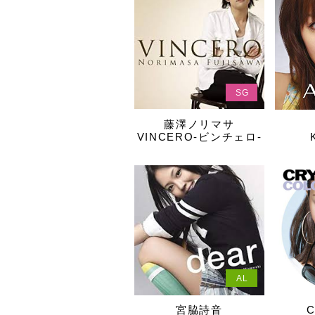
SG
藤澤ノリマサ
VINCERO-ビンチェロ-
AL
宮脇詩音
C