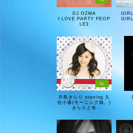
AL
DJ OZMA
GIR
I LOVE PARTY PEOP
GIR
LE3
AL
月島きらり starring 久
住小春(モーニング娘。)
きらりと冬