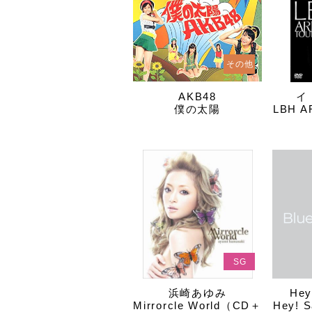
その他
AKB48
イ
僕の太陽
LBH A
SG
浜崎あゆみ
Hey
Mirrorcle World（CD＋
Hey! S