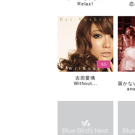
Relax!
恋
SG
吉田愛璃
Without...
届かな
ano