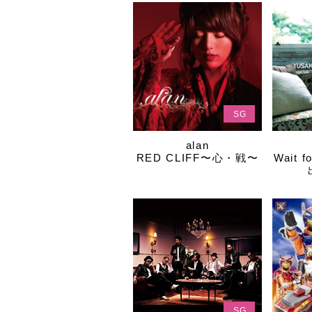
SG
alan
RED CLIFF〜心・戦〜
Wait 
SG