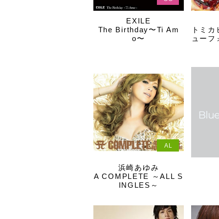
EXILE
The Birthday〜Ti Am
トミカ
o〜
ューフ
AL
浜崎あゆみ
A COMPLETE ～ALL S
INGLES～