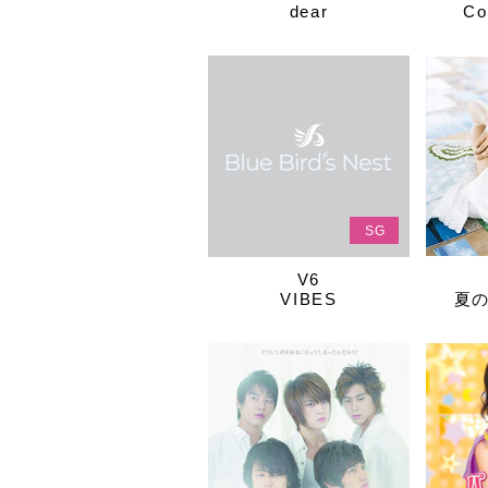
dear
Co
SG
V6
VIBES
夏