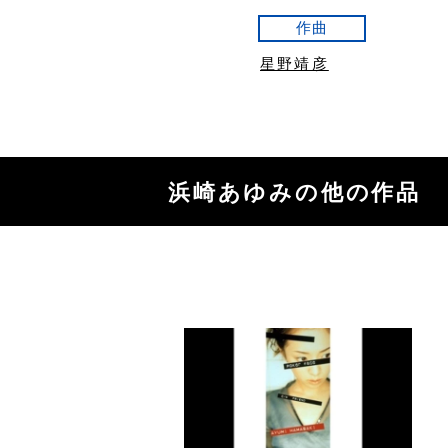
作曲
星野靖彦
浜崎あゆみの他の作品