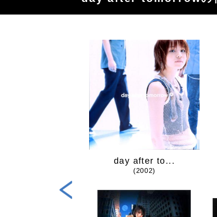
mplete Best
day after to...
(2005)
(2002)