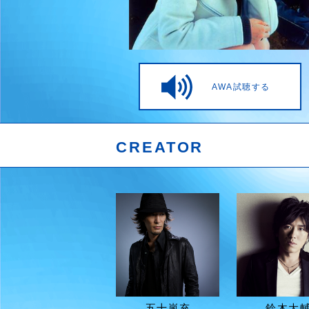
AWA試聴する
CREATOR
五十嵐充
鈴木大