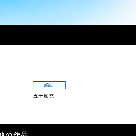
編曲
五十嵐充
wの他の作品