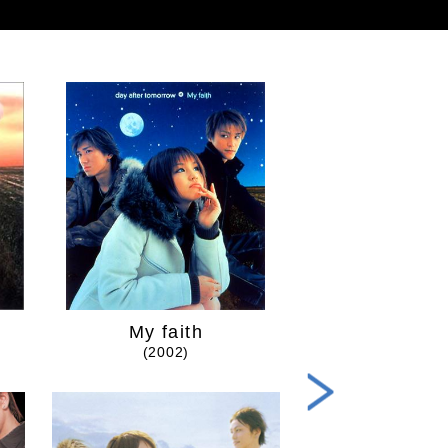
My faith
イタズラな
(2002)
(2003