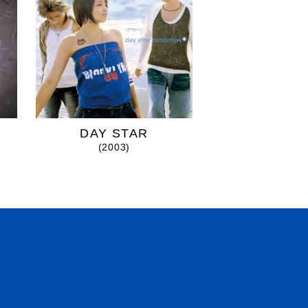
DAY STAR
primary c
(2003)
(2004