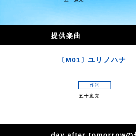
提供楽曲
〔M01〕ユリノハナ
作詞
五十嵐充
day after tomorro