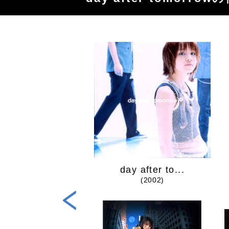
mplete Best
day after to...
(2005)
(2002)