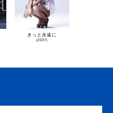
・
きっと永遠に
BEST of C
(2007)
(2009