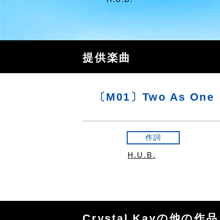
提供楽曲
〔M01〕Two As One
作詞
H.U.B.
Crystal Kayの他の作品