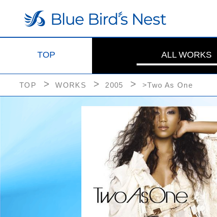
TOP
ALL WORKS
TOP
WORKS
2005
>Two As One