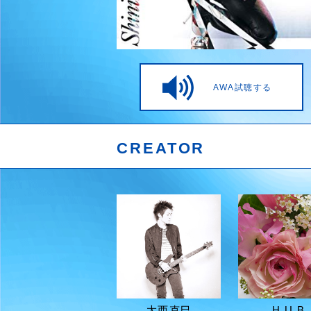
AWA試聴する
CREATOR
大西克巳
H.U.B.