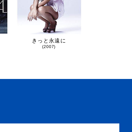
・
きっと永遠に
BEST of C
(2007)
(2009