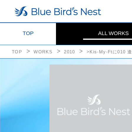
TOP
ALL WORKS
TOP
WORKS
2010
>Kis-My-Ftに010 