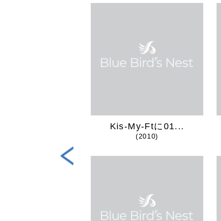
TBREAKER...
Kis-My-Ftに01...
(2024)
(2010)