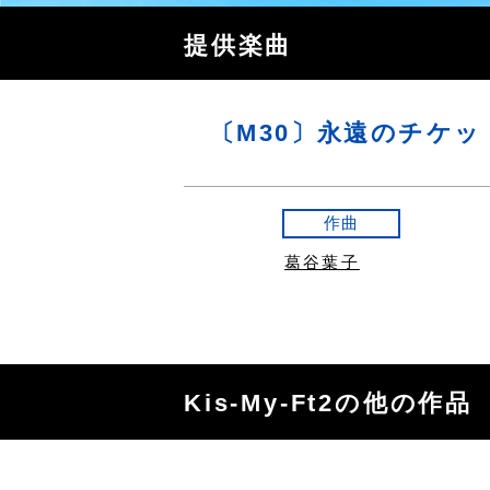
提供楽曲
〔M30〕永遠のチケッ
作曲
葛谷葉子
Kis-My-Ft2の他の作品