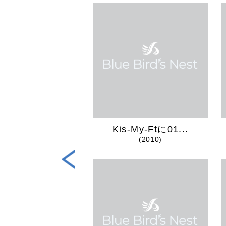
TBREAKER...
Kis-My-Ftに01...
(2024)
(2010)