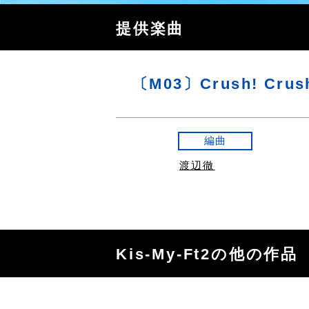
提供楽曲
〔M03〕Crush! Crush
編曲
渡辺徹
Kis-My-Ft2の他の作品