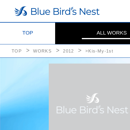
TOP
ALL WORKS
TOP
WORKS
2012
>Kis-My-1st