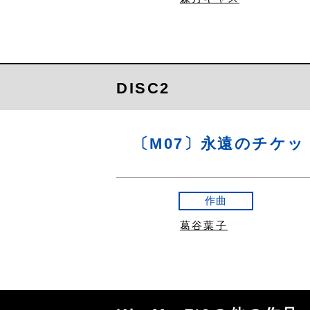
DISC2
〔M07〕永遠のチケッ
作曲
葛谷葉子