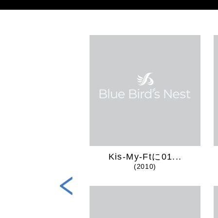
TBREAKER...
Kis-My-Ftに01...
(2024)
(2010)