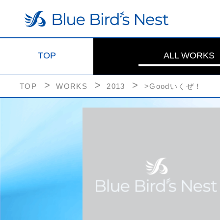
TOP
ALL WORKS
TOP
WORKS
2013
>Goodいくぜ！