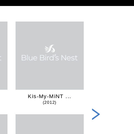
Kis-My-MiNT ...
Sha la la
(2012)
(2016