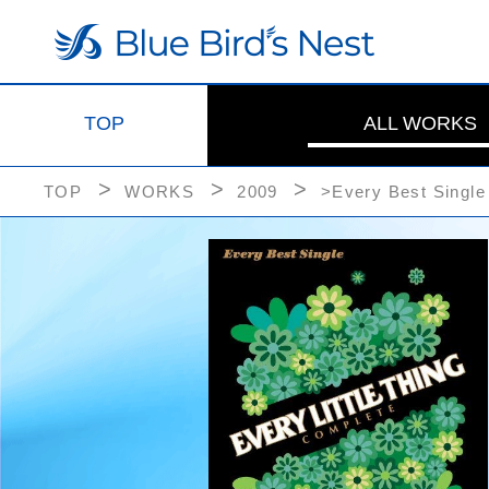
TOP
ALL WORKS
TOP
WORKS
2009
>Every Best Sin