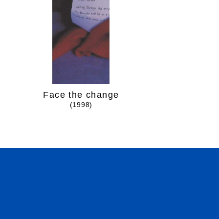
Face the change
Over and
(1998)
(1999