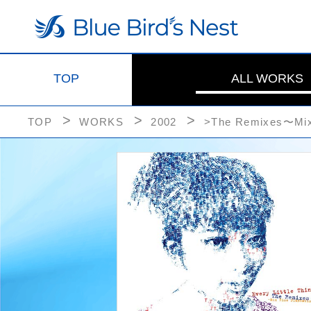
TOP
ALL WORKS
TOP
WORKS
2002
>The Remixes〜Mix 