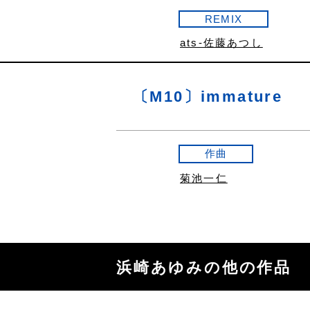
REMIX
ats-佐藤あつし
〔M10〕immature
作曲
菊池一仁
浜崎あゆみの他の作品