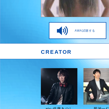
AWA試聴する
CREATOR
ats-佐藤あつし
菊池一