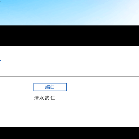
r
編曲
清水武仁