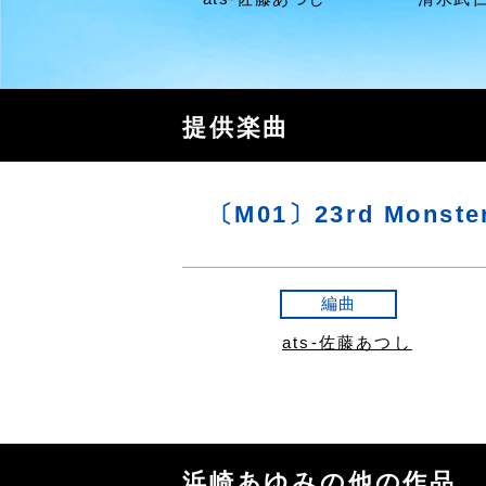
提供楽曲
〔M01〕23rd Monste
編曲
ats-佐藤あつし
浜崎あゆみの他の作品