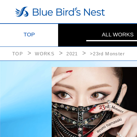
TOP
ALL WORKS
TOP
WORKS
2021
>23rd Monster