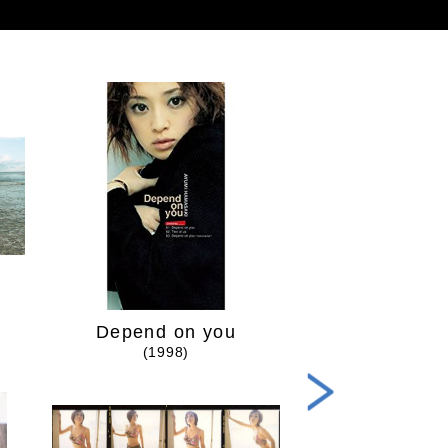
Depend on you
appea
(1998)
(1999