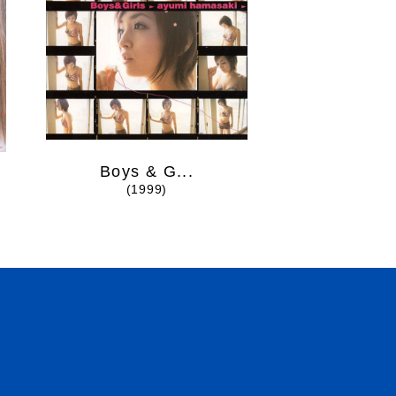
Boys & G...
kanari
(1999)
(1999