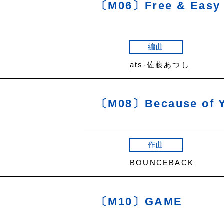
〔M06〕Free & Easy "
編曲
ats-佐藤あつし
〔M08〕Because of 
作曲
BOUNCEBACK
〔M10〕GAME