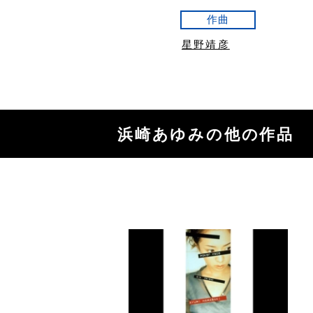
作曲
星野靖彦
浜崎あゆみの他の作品