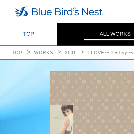
TOP
ALL WORKS
TOP
WORKS
2001
>LOVE〜Destiny〜/