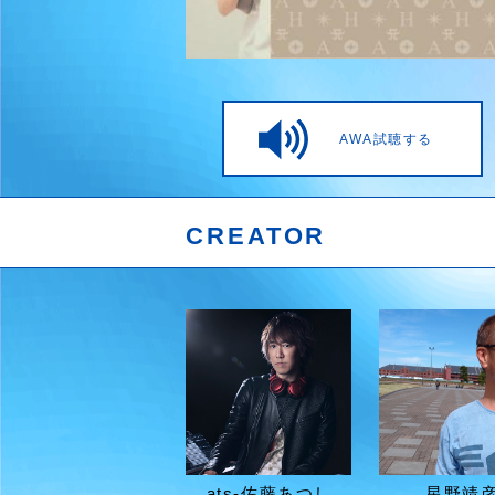
AWA試聴する
CREATOR
ats-佐藤あつし
星野靖