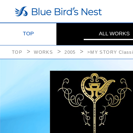
TOP
ALL WORKS
TOP
WORKS
2005
>MY STORY Classi